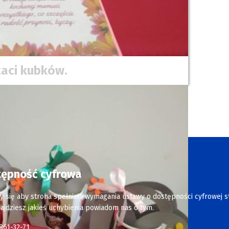
aci kubków.
tępność cyfrowa
y się aby strona spełniała wymagania ustawy o dostępności cyfrowej s
najdziesz jakieś uchybienia powiadom nas o tym.
 861-32-71