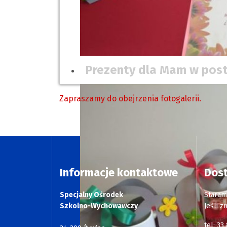
Prezenty dla Mam w post
Zapraszamy do obejrzenia fotogalerii.
Informacje kontaktowe
Dos
Specjalny Ośrodek
Staram
Szkolno-Wychowawczy
Jeśli z
tel: 33