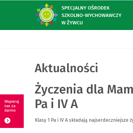
SPECJALNY OŚRODEK
SZKOLNO-WYCHOWAWCZY
W ŻYWCU
Aktualności
Życzenia dla Mam
Pa i IV A
Wspieraj
nas za
darmo
Klasy 1 Pa i IV A składają najserdeczniejsze