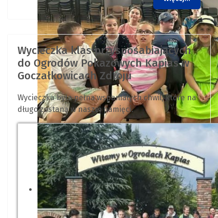
Wycieczka klas przysposabiających
do Ogrodów Pokazowych Kapias w
Goczałkowicach Zdroju
Wycieczka była pełna wspaniałych chwil, które na
długo zostaną w naszej pamięci.
Uczniowie klas młodszych uczest
temat bezpiecznego wypoczynku