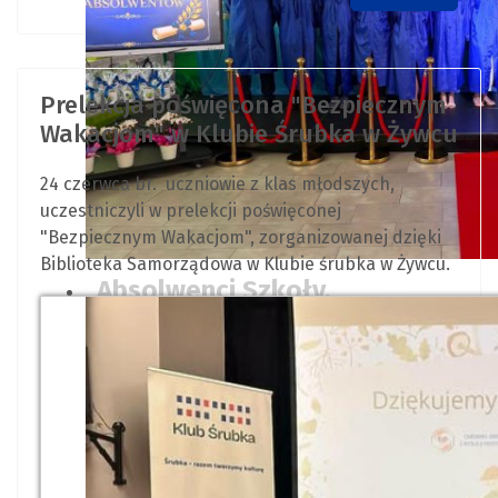
Prelekcja poświęcona "Bezpiecznym
Wakacjom" w Klubie Śrubka w Żywcu
24 czerwca br. uczniowie z klas młodszych,
uczestniczyli w prelekcji poświęconej
"Bezpiecznym Wakacjom", zorganizowanej dzięki
Biblioteka Samorządowa w Klubie śrubka w Żywcu.
Absolwenci Szkoły.