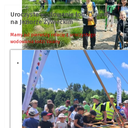
Uroczyste wodowanie łodzi Vaiany
na Jeziorze Żywieckim
Mamy już pierwszą relację z uroczystego
wodowania łodzi Vaiany
Uczniowie spacerują wśród rośli