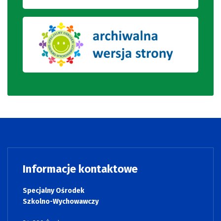
Informacje kontaktowe
Specjalny Ośrodek
Szkolno-Wychowawczy