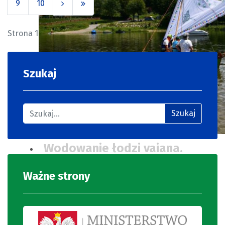
9
10
Strona 1 z 379
Szukaj
Szukaj
Wodowanie łodzi vaiana.
Ważne strony