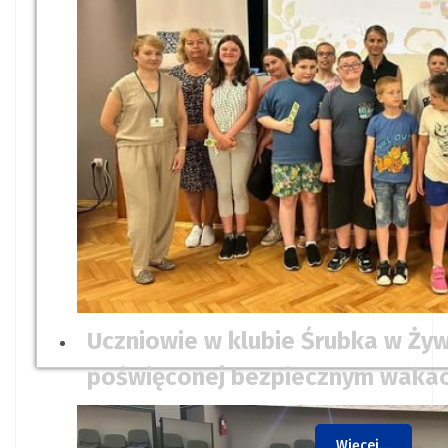
Uczniowie w klubie Śrubka w Żyw
poświęconej bezpiecznym waka
Więcej…