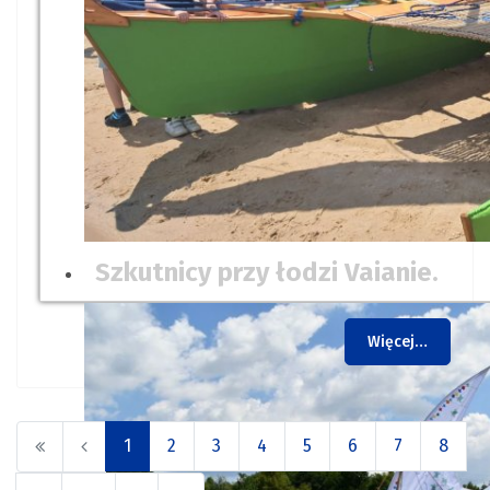
Szkutnicy przy łodzi Vaianie.
Więcej…
1
2
3
4
5
6
7
8