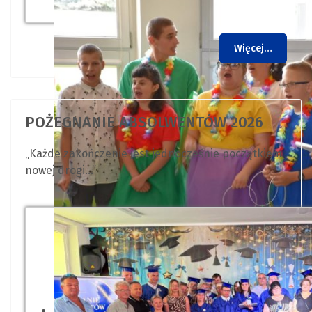
Więcej…
POŻEGNANIE ABSOLWENTÓW 2026
„Każde zakończenie jest jednocześnie początkiem
nowej drogi…”
Uczniowie podczas występu wok