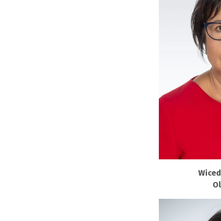
Wiced
Ol