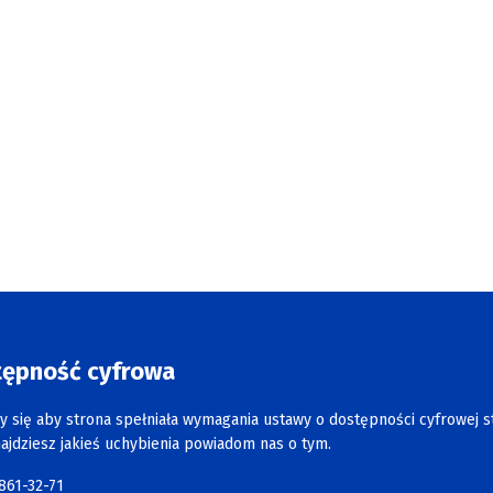
tępność cyfrowa
y się aby strona spełniała wymagania ustawy o dostępności cyfrowej s
najdziesz jakieś uchybienia powiadom nas o tym.
 861-32-71