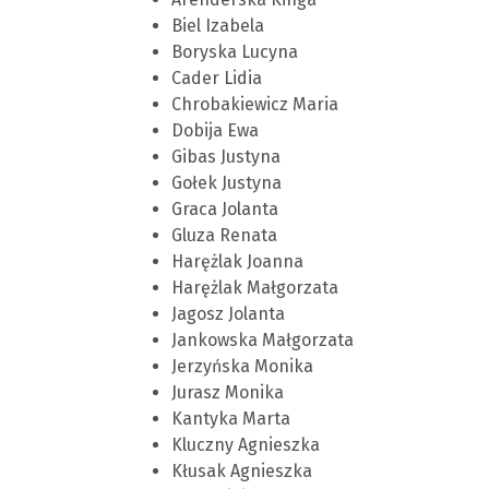
Biel Izabela
Boryska Lucyna
Cader Lidia
Chrobakiewicz Maria
Dobija Ewa
Gibas Justyna
Gołek Justyna
Graca Jolanta
Gluza Renata
Harężlak Joanna
Harężlak Małgorzata
Jagosz Jolanta
Jankowska Małgorzata
Jerzyńska Monika
Jurasz Monika
Kantyka Marta
Kluczny Agnieszka
Kłusak Agnieszka