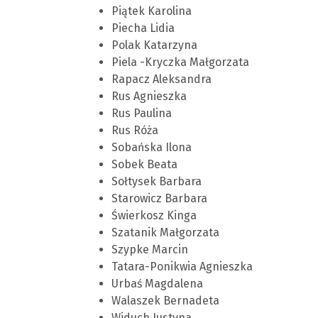
Piątek Karolina
Piecha Lidia
Polak Katarzyna
Piela -Kryczka Małgorzata
Rapacz Aleksandra
Rus Agnieszka
Rus Paulina
Rus Róża
Sobańska Ilona
Sobek Beata
Sołtysek Barbara
Starowicz Barbara
Świerkosz Kinga
Szatanik Małgorzata
Szypke Marcin
Tatara-Ponikwia Agnieszka
Urbaś Magdalena
Walaszek Bernadeta
Widuch Justyna