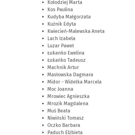
Kołodziej Marta
Kos Paulina
Kudyba Małgorzata
Kuźnik Edyta
Kwiecień-Malewska Aneta
Lach Izabela
Luzar Paweł
Łukanko Ewelina
Łukańko Tadeusz
Machnik Artur
Masłowska Dagmara
Midor - Widełka Marcela
Moc Joanna
Mrowiec Agnieszka
Mrozik Magdalena
Muś Beata
Niwiński Tomasz
Oczko Barbara
Paduch Elżbieta