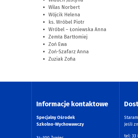
Wilas Norbert
Wójcik Helena
ks. Wróbel Piotr
Wróbel – Łoniewska Anna
Zemła Bartłomiej
Zoń Ewa
Zoń-Szafarz Anna
Zuziak Zofia
Informacje kontaktowe
Dos
Specjalny Ośrodek
Staram
Szkolno-Wychowawczy
Jeśli z
tel: 33
34-300 Żywiec