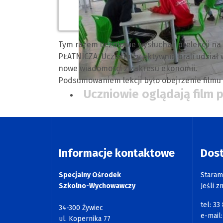
Tym razem uczniowie wysłuchali prelekcji 
PŁATNICZA. Uczestnicy aktywnie brali udział 
nowe wiadomości z zakresu ekonomii.
Podsumowaniem lekcji było obejrzenie filmu 
Uczniowie oglądają film 
Informacje kontaktowe
Dos
Specjalny Ośrodek
Staram
Szkolno-Wychowawczy
Jeśli z
tel: 33
34-300 Żywiec
e-mail
ul. Kopernika 77