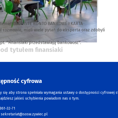
na temat OSOBISTE KONTO BANKOWE I KARTA
w rozmowie, mieli wiele pytań do eksperta oraz zdobyli
pt. "Finansiaki przedstawiają bankowość".
pod tytułem finansiaki
tępność cyfrowa
y się aby strona spełniała wymagania ustawy o dostępności cyfrowej s
najdziesz jakieś uchybienia powiadom nas o tym.
 861-32-71
:
sekretariat@sosw.zywiec.pl