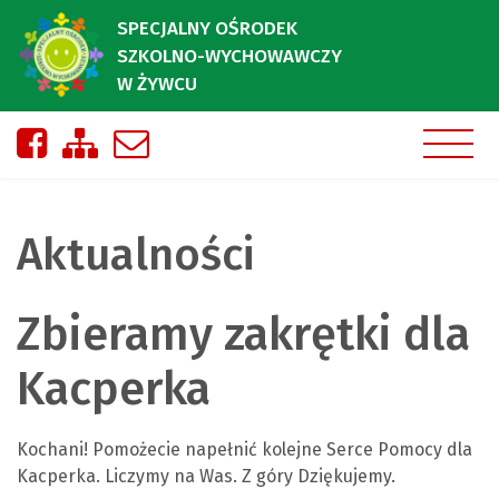
SPECJALNY OŚRODEK
SZKOLNO-WYCHOWAWCZY
W ŻYWCU
Nasza strona na Facebooku
Zobacz mapę strony
Napisz do nas
Aktualności
Zbieramy zakrętki dla
Kacperka
Kochani! Pomożecie napełnić kolejne Serce Pomocy dla
Kacperka. Liczymy na Was. Z góry Dziękujemy.