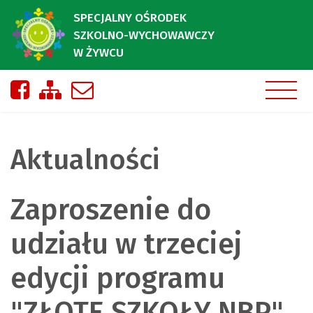
SPECJALNY OŚRODEK
SZKOLNO-WYCHOWAWCZY
W ŻYWCU
Nasza strona na Facebooku
Zobacz mapę strony
Napisz do nas
Aktualności
Zaproszenie do
udziału w trzeciej
edycji programu
"ZŁOTE SZKOŁY NBP"