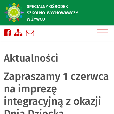
SPECJALNY OŚRODEK
SZKOLNO-WYCHOWAWCZY
W ŻYWCU
Nasza strona na Facebooku
Zobacz mapę strony
Napisz do nas
Aktualności
Zapraszamy 1 czerwca
na imprezę
integracyjną z okazji
Dnia Dziecka