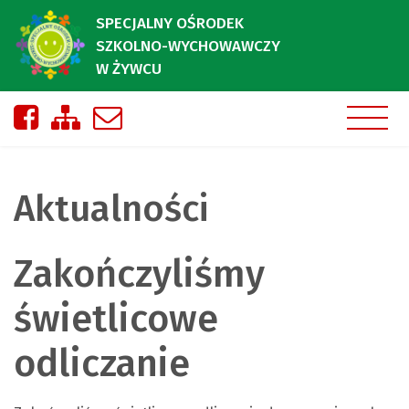
SPECJALNY OŚRODEK
SZKOLNO-WYCHOWAWCZY
W ŻYWCU
Nasza strona na Facebooku
Zobacz mapę strony
Napisz do nas
Aktualności
Zakończyliśmy
świetlicowe
odliczanie