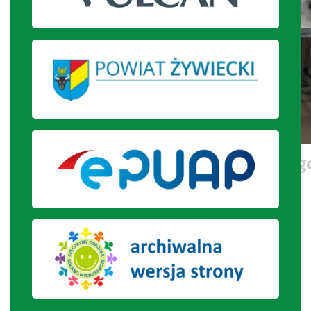
Uczniowie szkoły branżowej przy
obiadu.