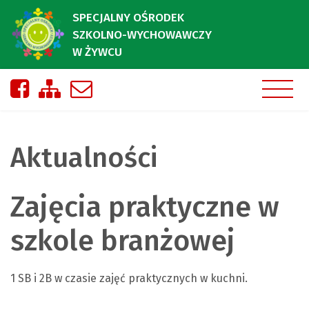
SPECJALNY OŚRODEK
SZKOLNO-WYCHOWAWCZY
W ŻYWCU
Nasza strona na Facebooku
Zobacz mapę strony
Napisz do nas
Aktualności
Zajęcia praktyczne w
szkole branżowej
1 SB i 2B w czasie zajęć praktycznych w kuchni.