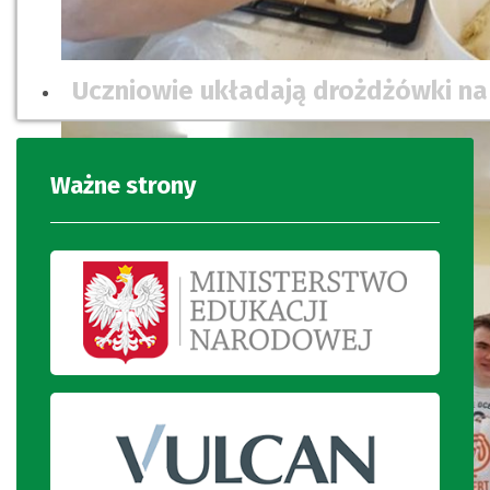
Uczniowie układają drożdżówki na
Ważne strony