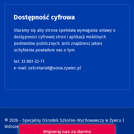
Dostępność cyfrowa
Staramy się aby strona spełniała wymagania ustawy o
dostępności cyfrowej stron i aplikacji mobilnych
podmiotów publicznych. Jeśli znajdziesz jakieś
uchybienia powiadom nas o tym.
tel: 33 861-32-71
e-mail:
sekretariat@sosw.zywiec.pl
© 2026 - Specjalny Ośrodek Szkolno-Wychowawczy w Żywcu |
Wdrożenie:
Strony internetowe WCAG
Wspieraj nas za darmo