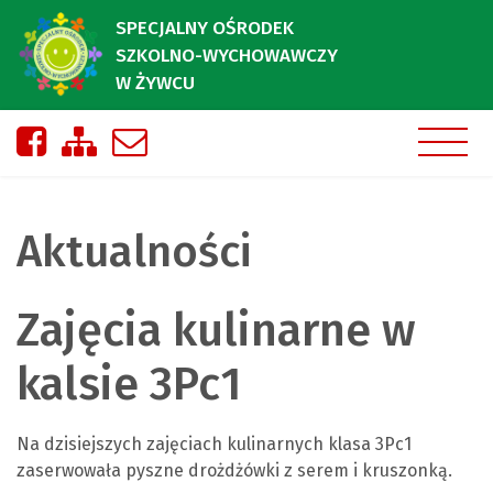
SPECJALNY OŚRODEK
SZKOLNO-WYCHOWAWCZY
W ŻYWCU
Nasza strona na Facebooku
Zobacz mapę strony
Napisz do nas
Aktualności
Zajęcia kulinarne w
kalsie 3Pc1
Na dzisiejszych zajęciach kulinarnych klasa 3Pc1
zaserwowała pyszne drożdżówki z serem i kruszonką.