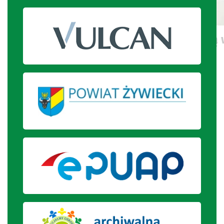
Uczniowie rozpoznają i etykietują