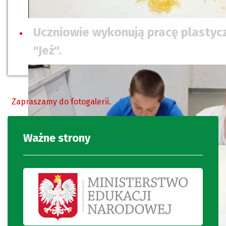
Uczniowie wykonują pracę plastyc
"Jeż".
Zapraszamy do fotogalerii.
Ważne strony