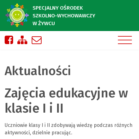
SPECJALNY OŚRODEK
SZKOLNO-WYCHOWAWCZY
W ŻYWCU
Nasza strona na Facebooku
Zobacz mapę strony
Napisz do nas
Aktualności
Zajęcia edukacyjne w
klasie I i II
Uczniowie klasy I i II zdobywają wiedzę podczas różnych
aktywności, dzielnie pracując.