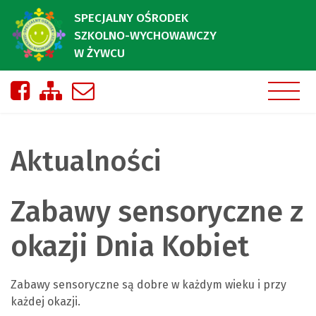
SPECJALNY OŚRODEK
SZKOLNO-WYCHOWAWCZY
W ŻYWCU
Nasza strona na Facebooku
Zobacz mapę strony
Napisz do nas
Aktualności
Zabawy sensoryczne z
okazji Dnia Kobiet
Zabawy sensoryczne są dobre w każdym wieku i przy
każdej okazji.