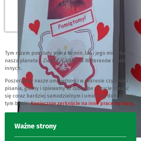
Tym razem powstały prace to min. las i jego mieszkańcy,
nasza planeta – Ziemia, Kartki dla Weteranów i wiele
innych.
Poszerzamy nasze umiejętności w zakresie czytania i
pisania, gramy i śpiewamy to cudowne uczucie stawać
się coraz bardziej samodzielnym i umieć się dobrze przy
tym bawić.
Koniecznie zerknijcie na inne prace tej klasy.
Ważne strony