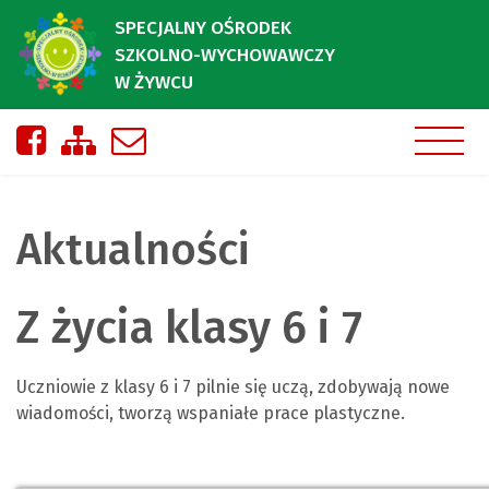
SPECJALNY OŚRODEK
SZKOLNO-WYCHOWAWCZY
W ŻYWCU
Nasza strona na Facebooku
Zobacz mapę strony
Napisz do nas
Aktualności
Z życia klasy 6 i 7
Uczniowie z klasy 6 i 7 pilnie się uczą, zdobywają nowe
wiadomości, tworzą wspaniałe prace plastyczne.