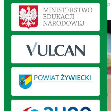
Kartki dla weteranów wykonane pr
7.