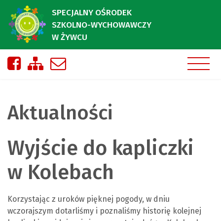
SPECJALNY OŚRODEK
SZKOLNO-WYCHOWAWCZY
W ŻYWCU
Nasza strona na Facebooku
Zobacz mapę strony
Napisz do nas
Aktualności
Wyjście do kapliczki
w Kolebach
Korzystając z uroków pięknej pogody, w dniu
wczorajszym dotarliśmy i poznaliśmy historię kolejnej