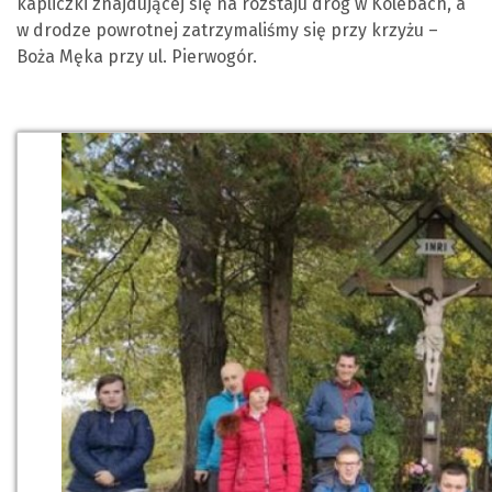
kapliczki znajdującej się na rozstaju dróg w Kolebach, a
w drodze powrotnej zatrzymaliśmy się przy krzyżu –
Boża Męka przy ul. Pierwogór.