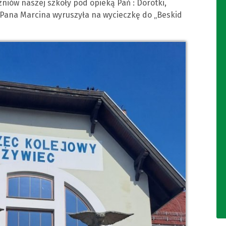
niów naszej szkoły pod opieką Pań : Dorotki,
 i Pana Marcina wyruszyła na wycieczkę do „Beskid