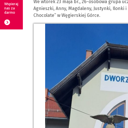
We wtorek 23 maja br., 26-osobowa grupa ucz
Wspieraj
nas za
Agnieszki, Anny, Magdaleny, Justynki, Ilonki
darmo
Chocolate” w Węgierskiej Górce.