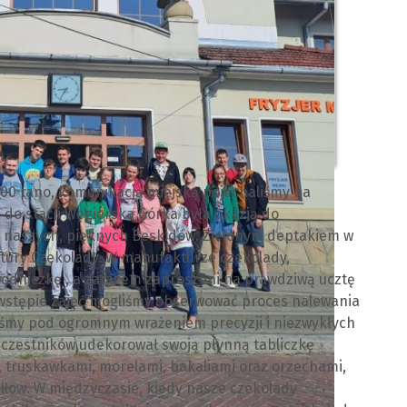
8.00 rano, komunikacją miejską pojechaliśmy na
do stacji Węgierska Górka była okazją do
y naszych, pięknych Beskidów. Zielonym deptakiem w
ktury Czekolady. W manufakturze czekolady,
wodniczkę , a zarazem zaproszeni na prawdziwą ucztę
 wstępie zajęć mogliśmy obserwować proces nalewania
liśmy pod ogromnym wrażeniem precyzji i niezwykłych
uczestników udekorował swoją płynną tabliczkę
, truskawkami, morelami, bakaliami oraz orzechami,
low. W międzyczasie, kiedy nasze czekolady