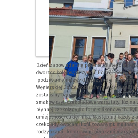
Dzień zapowiadał się pięknie, dlatego już o 
dworzec kolejowy w Żywcu. Podróż pociągiem 
podziwiania niezwykłej przyrody i panoram
Węgierskiej Górce dotarliśmy się do Manufa
zostaliśmy bardzo miło powitani przez prze
smaków czyli czekoladowe warsztaty. Już na
płynnej czekolady do form silikonowych. By
umiejętności cukiernika. Następnie każdy z 
czekolady owocami liofilizowanymi: malinami
rodzynkami i kolorowymi piankami marshmal