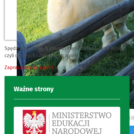
Spędziliśmy dzień w towarzystwie Stefana, Józi i Rysia,
czyli uroczych i zabawnych alpak.
Zapraszamy do galerii.
Ważne strony
Obcowanie ze zwierzętami daje na