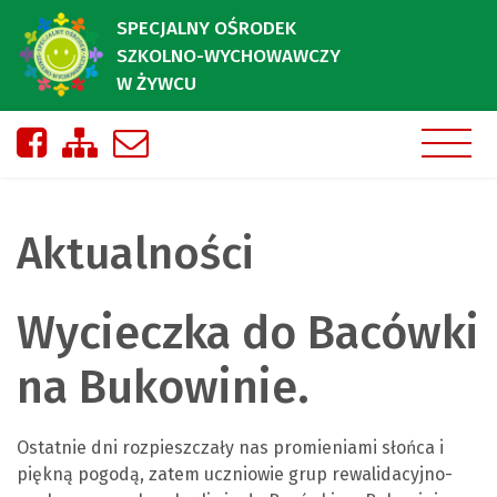
SPECJALNY OŚRODEK
SZKOLNO-WYCHOWAWCZY
W ŻYWCU
Nasza strona na Facebooku
Zobacz mapę strony
Napisz do nas
Aktualności
Wycieczka do Bacówki
na Bukowinie.
Ostatnie dni rozpieszczały nas promieniami słońca i
piękną pogodą, zatem uczniowie grup rewalidacyjno-