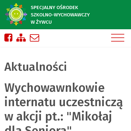
SPECJALNY OŚRODEK
SZKOLNO-WYCHOWAWCZY
W ŻYWCU
Nasza strona na Facebooku
Zobacz mapę strony
Napisz do nas
Aktualności
Wychowawnkowie
internatu uczestniczą
w akcji pt.: "Mikołaj
dla Seniora"