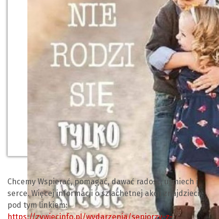
Chcemy Wspierać, pomagać, dawać radość, uśmiech i
serce. Więcej informacji
o szlachetnej akcji znajdziecie
pod tym linkiem:
https://zywiecinfo.pl/wydarzenia/seniorzy-z-