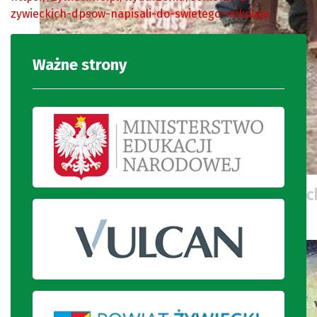
zywieckich-dpsow-napisali-do-swietego-mikolaja
Ważne strony
Grafika przedstawiająca małego 
dziewczynkę.