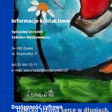
Informacje kontaktowe
Specjalny Ośrodek
Szkolno-Wychowawczy
34-300 Żywiec
ul. Kopernika 77
tel: 33 861-32-71
e-mail:
sekretariat@sosw.zywiec.pl
Dostępność cyfrowa
Dziecko trzyma serce w dłoniach.