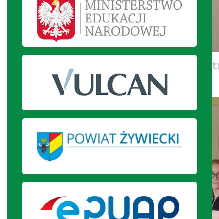
Wychowankowie internatu degustuj
przygotowany deser.