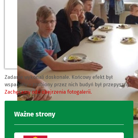
Zadanie wykonali doskonale. Końcowy efekt był
wspaniały – zrobiony przez nich budyń był przepyszny.
Zachęcamy odo obejrzenia fotogalerii.
Ważne strony