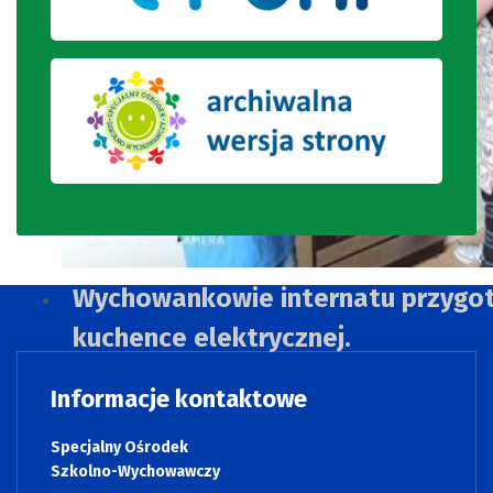
Wychowankowie internatu przygo
kuchence elektrycznej.
Informacje kontaktowe
Specjalny Ośrodek
Szkolno-Wychowawczy