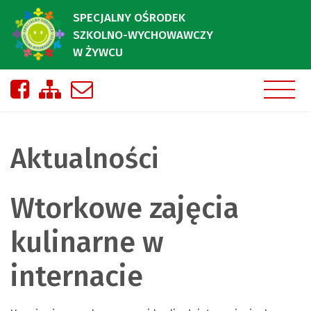
SPECJALNY OŚRODEK
SZKOLNO-WYCHOWAWCZY
W ŻYWCU
Nasza strona na Facebooku
Zobacz mapę strony
Napisz do nas
Aktualności
Wtorkowe zajęcia
kulinarne w
internacie