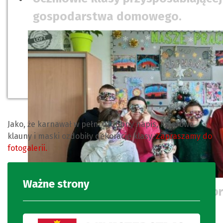
gospodarstwa domowego.
Jako, że karnawał w pełni ozdobny napis, kolorowe
klauny i maski ozdobiły dekorację klasy.
Zapraszamy do
fotogalerii.
Ważne strony
Uczniowie prezentują wykonane pr
karnawałowe.