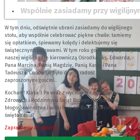
Wspólnie zasiadamy przy wigilijny
W tym dniu, odświętnie ubrani zasiadamy do wigilijnego
stołu, aby wspólnie celebrować piękne chwile: łamiemy
się opłatkiem, śpiewamy kolędy i delektujemy się
świątecznymi potrawami. W tym roku gościliśmy na
naszej wigilii kadrę kierowniczą Ośrodka , ks. Edwarda,
Pana Marcina, Panią Magdzię, Panią Kasię i Pana
Tadeusza. Cudownie było dzielić radość i szczęście z
zaproszonymi gośćmi..
Kochani! Klasa 3 Pa wraz z wychowawczynią życzy
Zdrowych i Rodzinnych Świąt Bożego Narodzenia,
błogosławieństwa i wielu łask od Bożej Dzieciny. Miłego
świętowania!
Zapraszamy do galerii.