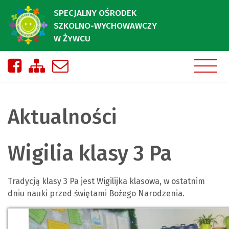
SPECJALNY OŚRODEK
SZKOLNO-WYCHOWAWCZY
W ŻYWCU
Nasza strona na Facebooku
Zobacz mapę strony
Napisz do nas
Aktualności
Wigilia klasy 3 Pa
Tradycją klasy 3 Pa jest Wigilijka klasowa, w ostatnim
dniu nauki przed świętami Bożego Narodzenia.