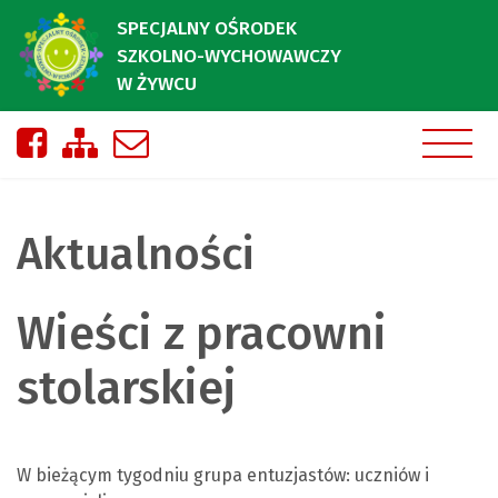
SPECJALNY OŚRODEK
SZKOLNO-WYCHOWAWCZY
W ŻYWCU
Nasza strona na Facebooku
Zobacz mapę strony
Napisz do nas
Aktualności
Wieści z pracowni
stolarskiej
W bieżącym tygodniu grupa entuzjastów: uczniów i