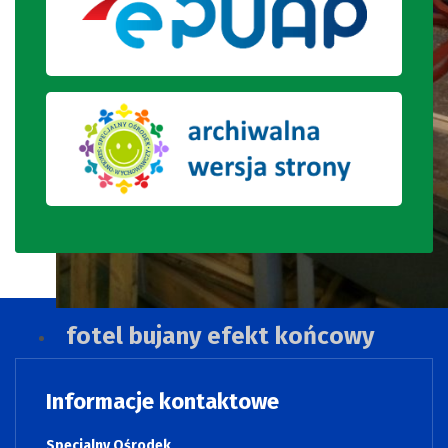
fotel bujany efekt końcowy
Informacje kontaktowe
Specjalny Ośrodek