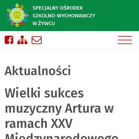
SPECJALNY OŚRODEK
SZKOLNO-WYCHOWAWCZY
W ŻYWCU
Nasza strona na Facebooku
Zobacz mapę strony
Napisz do nas
Aktualności
Wielki sukces
muzyczny Artura w
ramach XXV
Międzynarodowego