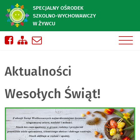
SPECJALNY OŚRODEK
SZKOLNO-WYCHOWAWCZY
W ŻYWCU
Nasza strona na Facebooku
Zobacz mapę strony
Napisz do nas
Aktualności
Wesołych Świąt!