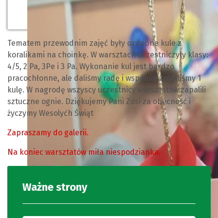
Tematem przewodnim zajęć były ozdobne kule z
koralikami na choinkę. W warsztach uczestniczyły klasy:
4/5, 2 Pa, 3Pe i 3 Pa. Wykonanie kul jest bardzo
pracochłonne, ale daliśmy radę i wspólnie zrobiliśmy 1
kulę. W nagrodę wszyscy uczestnicy warsztatów zapalili
sztuczne ognie. Dziękujemy Pani Zosi za obecność i
życzymy Wesolyćh Świąt
Zapraszamy do galerii.
Na koniec warsztatów miła niespodzianka.
Ważne strony