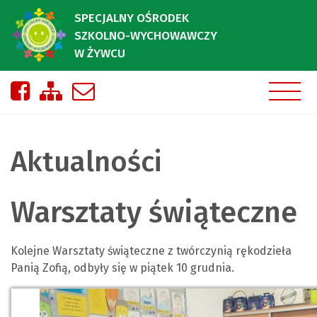
SPECJALNY OŚRODEK
SZKOLNO-WYCHOWAWCZY
W ŻYWCU
Nasza strona na Facebooku
Zobacz mapę strony
Napisz do nas
Aktualności
Warsztaty świąteczne
Kolejne Warsztaty świąteczne z twórczynią rękodzieła
Panią Zofią, odbyły się w piątek 10 grudnia.