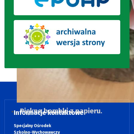
Piękne bombki z papieru.
Informacje kontaktowe
Specjalny Ośrodek
Szkolno-Wychowawczy