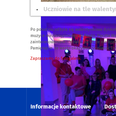
Uczniowie na tle walenty
Po południu odbyła się walentynkowa dyskote
muzyce niezastąpionego DJ Pawła. Poczta W
zainteresowaniem – dowód na to, że nie brakuj
Pamiętajcie, że warto okazywać życzliwość i s
Zapraszamy do fotogalerii.
Informacje kontaktowe
Dos