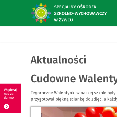
SPECJALNY OŚRODEK
SZKOLNO-WYCHOWAWCZY
W ŻYWCU
Aktualności
Cudowne Walenty
Wspieraj
Tegoroczne Walentynki w naszej szkole były
nas za
darmo
przygotował piękną ściankę do zdjęć, a każdy