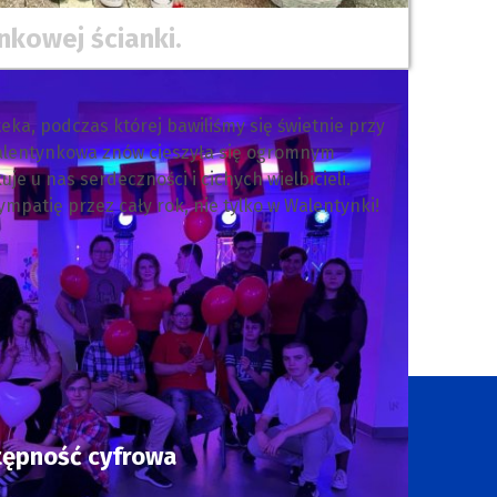
nkowej ścianki.
ka, podczas której bawiliśmy się świetnie przy
alentynkowa znów cieszyła się ogromnym
e u nas serdeczności i cichych wielbicieli.
ympatię przez cały rok, nie tylko w Walentynki!
tępność cyfrowa