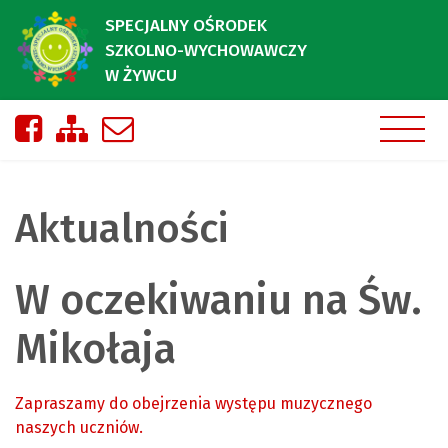
SPECJALNY OŚRODEK
SZKOLNO-WYCHOWAWCZY
W ŻYWCU
Nasza strona na Facebooku
Zobacz mapę strony
Napisz do nas
Aktualności
W oczekiwaniu na Św.
Mikołaja
Zapraszamy do obejrzenia występu muzycznego
naszych uczniów.