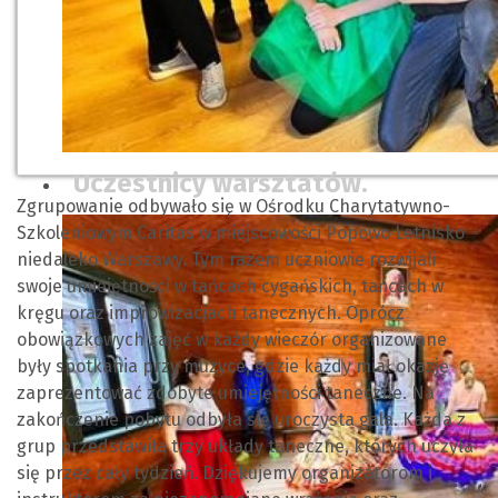
Uczestnicy warsztatów.
Zgrupowanie odbywało się w Ośrodku Charytatywno-
Szkoleniowym Caritas w miejscowości Popowo Letnisko
niedaleko Warszawy. Tym razem uczniowie rozwijali
swoje umiejętności w tańcach cygańskich, tańcach w
kręgu oraz improwizacjach tanecznych. Oprócz
obowiązkowych zajęć w każdy wieczór organizowane
były spotkania przy muzyce, gdzie każdy miał okazję
zaprezentować zdobyte umiejętności taneczne. Na
zakończenie pobytu odbyła się uroczysta gala. Każda z
grup przedstawiła trzy układy taneczne, których uczyła
się przez cały tydzień. Dziękujemy organizatorom i