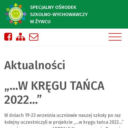
SPECJALNY OŚRODEK
SZKOLNO-WYCHOWAWCZY
W ŻYWCU
Nasza strona na Facebooku
Zobacz mapę strony
Napisz do nas
Aktualności
„…W KRĘGU TAŃCA
2022…”
W dniach 19-23 września uczniowie naszej szkoły po raz
kolejny uczestniczyli w projekcie „…w kręgu tańca 2022…”