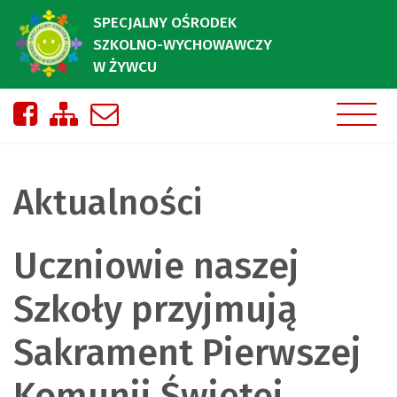
SPECJALNY OŚRODEK
SZKOLNO-WYCHOWAWCZY
W ŻYWCU
Nasza strona na Facebooku
Zobacz mapę strony
Napisz do nas
Aktualności
Uczniowie naszej
Szkoły przyjmują
Sakrament Pierwszej
Komunii Świętej