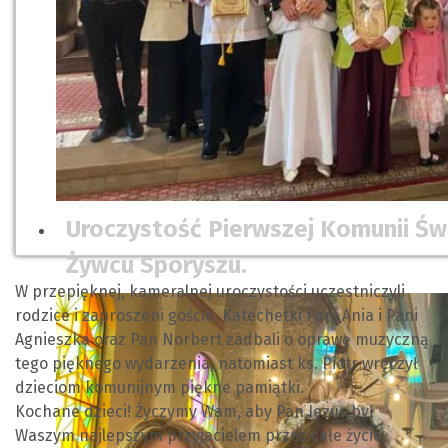
Uroczystość Pierwszej Komunii Świ
Żywcu Sporyszu.
W przepięknej, kameralnej uroczystości uczestniczyli
rodzice i zaproszeni goście. Katechetki Pani Ania i Pani
Agnieszka oraz Pan Norbert zadbali o oprawę muzyczną
tego pięknego wydarzenia, natomiast ks. Piotr wręczył
dzieciom komunijnym piękne pamiątki.
Kochane dzieci! Życzymy Wam, aby Pan Jezus był
Waszym najlepszym przyjacielem przez całe życie.