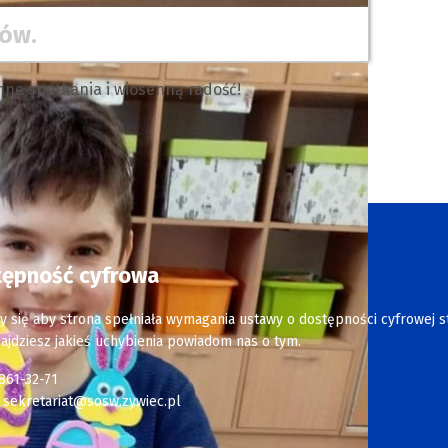
iów.
nne spotkania i wiosenną radość!
tępność cyfrowa
y się aby strona spełniała wymagania ustawy o dostępności cyfrowej s
najdziesz jakieś uchybienia powiadom nas o tym.
 861-32-71
:
sekretariat@sosw.zywiec.pl