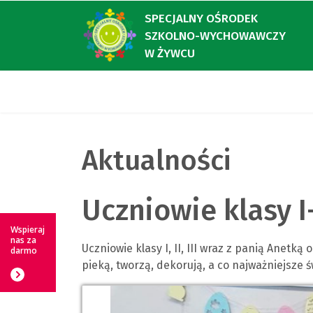
SPECJALNY OŚRODEK
SZKOLNO-WYCHOWAWCZY
W ŻYWCU
Aktualności
Uczniowie klasy I
Wspieraj
nas za
Uczniowie klasy I, II, III wraz z panią Anet
darmo
pieką, tworzą, dekorują, a co najważniejsze ś