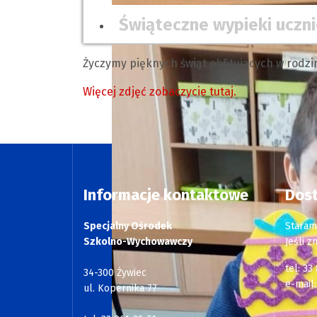
Świąteczne wypieki uczn
Życzymy pięknych świąt obfitujących w rodzi
Więcej zdjęć zobaczycie tutaj.
Informacje kontaktowe
Dos
Specjalny Ośrodek
Staram
Szkolno-Wychowawczy
Jeśli z
tel: 33
34-300 Żywiec
e-mail
ul. Kopernika 77