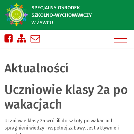
SPECJALNY OŚRODEK
SZKOLNO-WYCHOWAWCZY
W ŻYWCU
Nasza strona na Facebooku
Zobacz mapę strony
Napisz do nas
Aktualności
Uczniowie klasy 2a po
wakacjach
Uczniowie klasy 2a wrócili do szkoły po wakacjach
spragnieni wiedzy i wspólnej zabawy. Jest aktywnie i