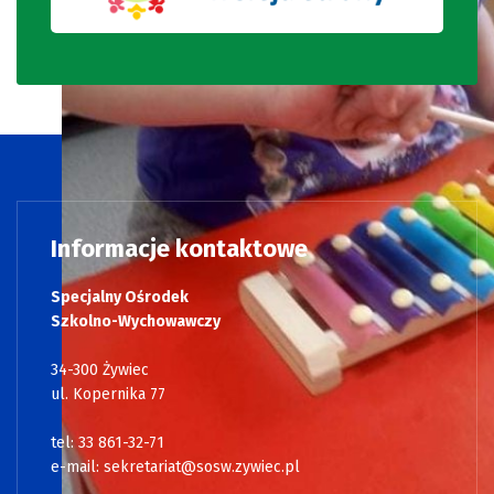
Informacje kontaktowe
Specjalny Ośrodek
Szkolno-Wychowawczy
34-300 Żywiec
ul. Kopernika 77
tel: 33 861-32-71
e-mail:
sekretariat@sosw.zywiec.pl