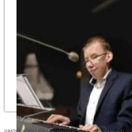
GRATULUJEMY i z niecierpliwością oc
zekujemy na wyniki.