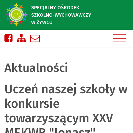
SPECJALNY OŚRODEK
SZKOLNO-WYCHOWAWCZY
W ŻYWCU
Nasza strona na Facebooku
Zobacz mapę strony
Napisz do nas
Aktualności
Uczeń naszej szkoły w
konkursie
towarzyszącym XXV
MEKWB "Jonasz"