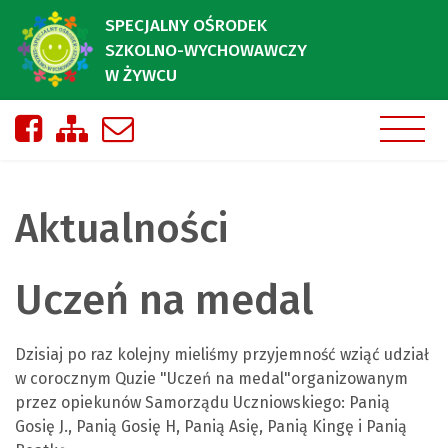
SPECJALNY OŚRODEK
SZKOLNO-WYCHOWAWCZY
W ŻYWCU
Nasza strona na Facebooku
Zobacz mapę strony
Napisz do nas
Aktualności
Uczeń na medal
Dzisiaj po raz kolejny mieliśmy przyjemność wziąć udział
w corocznym Quzie "Uczeń na medal"
organizowanym
przez opiekunów Samorządu Uczniowskiego: Panią
Gosię J., Panią Gosię H, Panią Asię, Panią Kingę i Panią