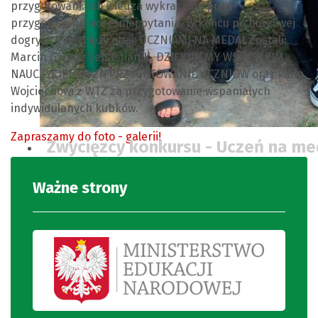
przygotowani. Ich wiedza wykraczała poza
przygotowane wcześniej pytania. W końcu po burzliwej
dogrywce zwyciężli obaj: UCZNIAMI NA MEDAL zostali:
Marcin G. oraz Sebastian K. DZIĘKUJEMY WSZYSTKIM
NAUCZYCIELOM ZA PRZYGOTOWANIE UCZNIÓW oraz Panu
Wojciechowi z WTZ za przygotowanie wspaniałych
indywidulanych kubków.
Zapraszamy do foto - galerii!
Zwycięzcy konkursu - Uczeń na me
wychowawcami.
Ważne strony