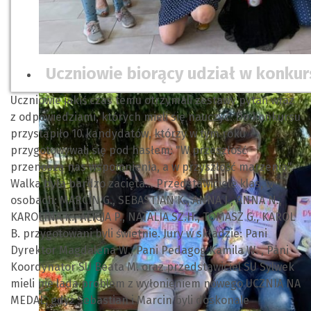
Uczniowie biorący udział w konkur
Uczniowie jakiś czas temu otrzymali zestawy pytań wraz
z odpowiedziami, których mieli się nauczyć. Do konkursu
przystąpiło 10 kandydatów, którzy w tym roku
przygotowywali się pod hasłem: "W przeszłość
przenoszą nas wspomnienia, a w przyszłość marzenia".
Walka była bardzo zacięta... Przedstawiciele klas, w
osobach: MARCIN G., SEBASTIAN K., ANNA J., ANNA N.,
KAROLINA K., ALICJA P., NATALIA SZ.H., TOMASZ G., KAROL
B. przygotowani byli świetnie. Jury w składzie: Pani
Dyrektor Magdalena W., Pani Pedagog Kamila W. , Pani
Koordynator SU Beata M. oraz przedstawiciel SU Sylwek
mieli nie lada problem z wyłonieniem nowego UCZNIA NA
MEDAL, gdyż Sebastian i Marcin byli doskonale