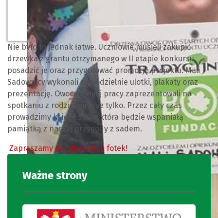
Nie było to jednak łatwe. Uczniowie musieli zakupić
drzewka z grantu otrzymanego w II etapie konkursu,
posadzić je oraz przygotować promocję projektu. Mali
Sadownicy wykonali samodzielnie ulotki, plakaty oraz
prezentację. Owoce swojej pracy zaprezentowali na
spotkaniu z rodzicami i nie tylko. Przez cały czas
prowadzimy księgę sadu, która będzie wspaniałą
pamiątką z naszej przygody z sadem.
Zapraszamy do obejrzenia fotek!
Ważne strony