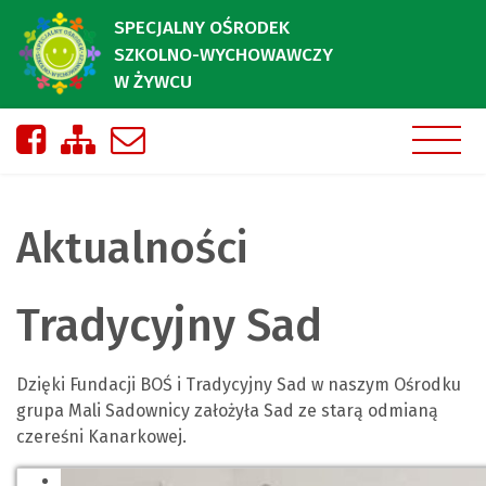
SPECJALNY OŚRODEK
SZKOLNO-WYCHOWAWCZY
W ŻYWCU
Nasza strona na Facebooku
Zobacz mapę strony
Napisz do nas
Aktualności
Tradycyjny Sad
Dzięki Fundacji BOŚ i Tradycyjny Sad w naszym Ośrodku
grupa Mali Sadownicy założyła Sad ze starą odmianą
czereśni Kanarkowej.