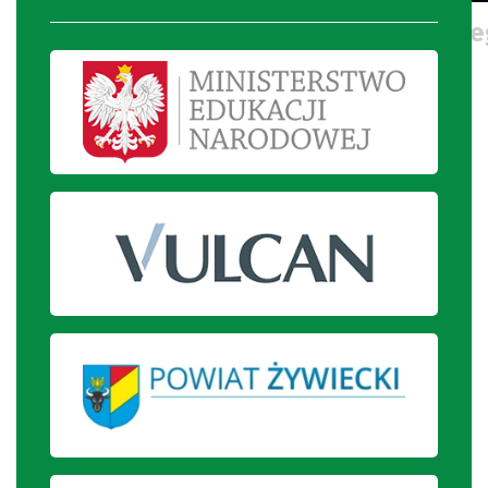
Występ teatralny uczniów szkolne