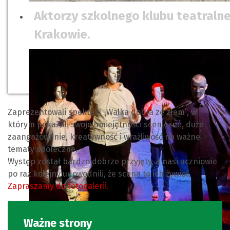
Aktorzy szkolnego klubu teatraln
Krakowie.
Zaprezentowali spektakl „Walka dobra ze złem”, w
którym pokazali swoje umiejętności sceniczne, duże
zaangażowanie, kreatywność i wrażliwość na ważne
tematy społeczne.
Występ został bardzo dobrze przyjęty, a nasi uczniowie
po raz kolejny udowodnili, że scena to ich żywioł.
Zapraszamy do fotogalerii.
Ważne strony