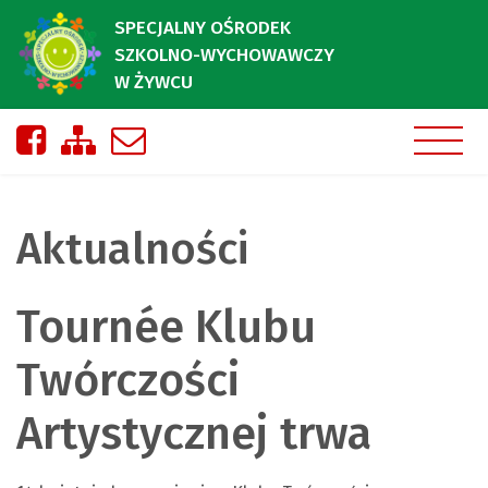
SPECJALNY OŚRODEK
SZKOLNO-WYCHOWAWCZY
W ŻYWCU
Nasza strona na Facebooku
Zobacz mapę strony
Napisz do nas
Aktualności
Tournée Klubu
Twórczości
Artystycznej trwa