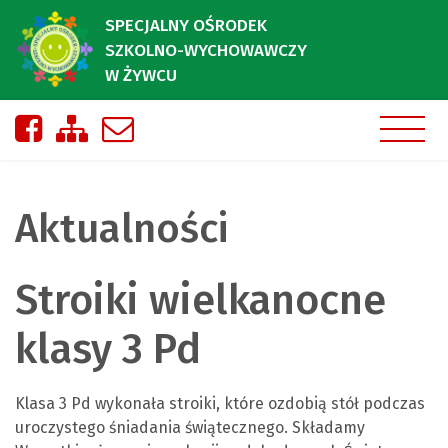
SPECJALNY OŚRODEK
SZKOLNO-WYCHOWAWCZY
W ŻYWCU
Nasza strona na Facebooku
Zobacz mapę strony
Napisz do nas
Aktualności
Stroiki wielkanocne
klasy 3 Pd
Klasa 3 Pd wykonała stroiki, które ozdobią stół podczas
uroczystego śniadania świątecznego. Składamy