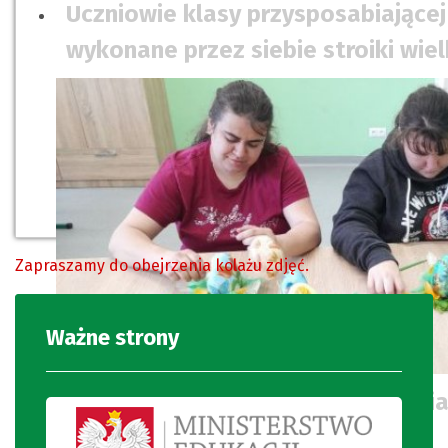
Uczniowie klasy przysposabiającej
wykonane przez siebie stroiki wie
Zapraszamy do obejrzenia kolażu zdjęć.
Ważne strony
Uczennice ozdabiają jajka styrop
sztucznymi żonkilami.