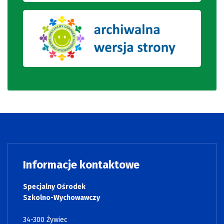
Informacje kontaktowe
Specjalny Ośrodek
Szkolno-Wychowawczy
34-300 Żywiec