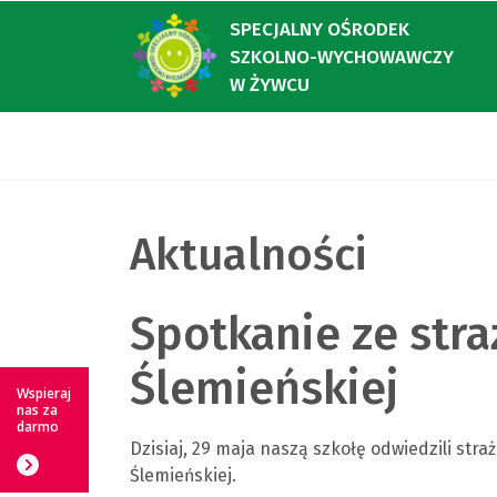
SPECJALNY OŚRODEK
SZKOLNO-WYCHOWAWCZY
W ŻYWCU
Aktualności
Spotkanie ze stra
Ślemieńskiej
Wspieraj
nas za
darmo
Dzisiaj, 29 maja naszą szkołę odwiedzili stra
Ślemieńskiej.