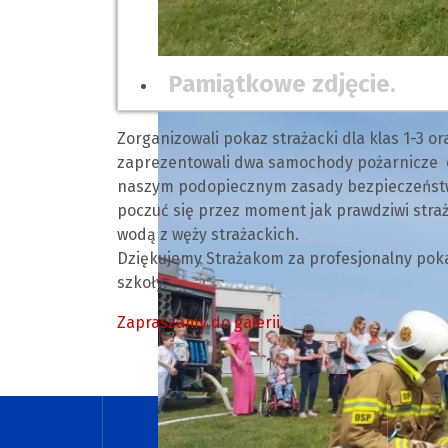
Pamiątkowe zdjęcie.
Zorganizowali pokaz strażacki dla klas 1-3 o
zaprezentowali dwa samochody pożarnicze ora
naszym podopiecznym zasady bezpieczeństwa 
poczuć się przez moment jak prawdziwi straża
wodą z węży strażackich.
Dziękujemy Strażakom za profesjonalny poka
szkoły.
Zapraszamy do galerii.