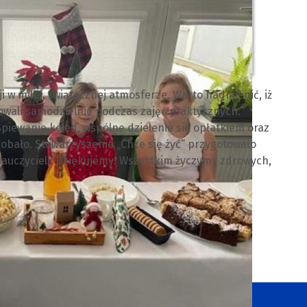
i w miłej, świątecznej atmosferze. Warto nadmienić, iż
towali samodzielnie podczas zajęć praktycznych.
piewanie kolęd, wspólne dzielenie się opłatkiem oraz
obało. Stowarzyszenie „Chce się żyć” przygotowało
 nauczycieli. Dziękujemy! Wszystkim życzymy zdrowych,