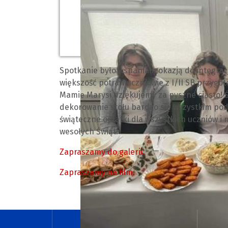
Spotkanie było wspaniałą okazją do integracj
większość potraw uczniowie z I/II SB przygo
Mamie Marysi dziękujemy za pyszne ciasto! Ś
dekorowanie stołu bardzo się wszystkim pod
świąteczne opłatki dla wszystkich uczniów i
wesołych Świąt!
Zapraszamy do galerii.
Zapraszamy na film.