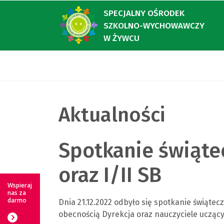
SPECJALNY OŚRODEK
SZKOLNO-WYCHOWAWCZY
W ŻYWCU
Aktualności
Spotkanie świąte
oraz I/II SB
Wspieraj
nas za
darmo
Dnia 21.12.2022 odbyło się spotkanie świąteczn
obecnością Dyrekcja oraz nauczyciele ucząc