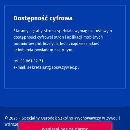
Dostępność cyfrowa
Staramy się aby strona spełniała wymagania ustawy o
dostępności cyfrowej stron i aplikacji mobilnych
podmiotów publicznych. Jeśli znajdziesz jakieś
uchybienia powiadom nas o tym.
tel: 33 861-32-71
e-mail:
sekretariat@sosw.zywiec.pl
© 2026 - Specjalny Ośrodek Szkolno-Wychowawczy w Żywcu |
Wdrożenie:
Strony internetowe WCAG
Wspieraj nas za darmo