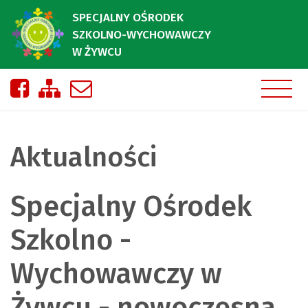
SPECJALNY OŚRODEK
SZKOLNO-WYCHOWAWCZY
W ŻYWCU
Nasza strona na Facebooku
Zobacz mapę strony
Napisz do nas
Aktualności
Specjalny Ośrodek
Szkolno -
Wychowawczy w
Żywcu - nowoczesna