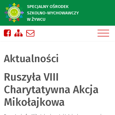
SPECJALNY OŚRODEK
SZKOLNO-WYCHOWAWCZY
W ŻYWCU
Nasza strona na Facebooku
Zobacz mapę strony
Napisz do nas
Aktualności
Ruszyła VIII
Charytatywna Akcja
Mikołajkowa