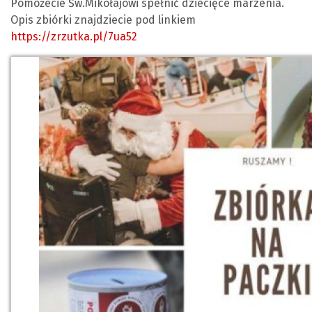
Pomożecie Św.Mikołajowi spełnić dziecięce marzenia.
Opis zbiórki znajdziecie pod linkiem
https://zrzutka.pl/7ua52