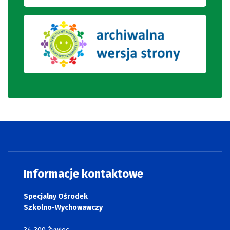
Informacje kontaktowe
Specjalny Ośrodek
Szkolno-Wychowawczy