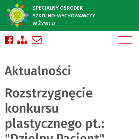
SPECJALNY OŚRODEK
SZKOLNO-WYCHOWAWCZY
W ŻYWCU
Nasza strona na Facebooku
Zobacz mapę strony
Napisz do nas
Aktualności
Rozstrzygnęcie
konkursu
plastycznego pt.:
"Dzielny Pacjent"