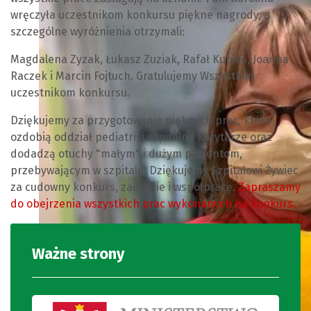
wręczyła uczestnikom konkursu piękne nagrody, a
szczególne wyróżnienia otrzymali:
Magdalena Zyzak, Łukasz Zuziak, Rafał Kubies, Joanna
Raczek i Marcin Fojtuch. Gratulujemy Wszystkim
uczestnikom konkursu.
Dziękujemy za przygotowanie pięknych prac, które
ozdobią oddział pediatrii i szpitalne korytarze oraz
dodadzą otuchy "małym" i dużym pacjentom,
przebywającym w szpitalu. Dziękujemy Szpitalowi Żywiec
za cudowny konkurs, zaufanie i współpracę.
Zapraszamy
do obejrzenia wszystkich prac wykonanych na konkurs.
Ważne strony