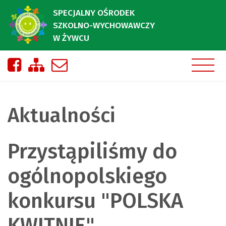
SPECJALNY OŚRODEK
SZKOLNO-WYCHOWAWCZY
W ŻYWCU
Nasza strona na Facebooku
Zobacz mapę strony
Napisz do nas
Aktualności
Przystąpiliśmy do
ogólnopolskiego
konkursu "POLSKA
KWITNIE"