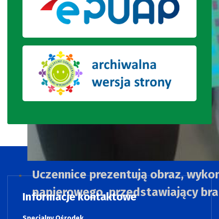
Uczennice prezentują obraz, wyko
papierowego, przedstawiający bra
Informacje kontaktowe
Specjalny Ośrodek