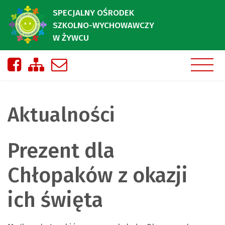
SPECJALNY OŚRODEK
SZKOLNO-WYCHOWAWCZY
W ŻYWCU
Nasza strona na Facebooku
Zobacz mapę strony
Napisz do nas
Aktualności
Prezent dla
Chłopaków z okazji
ich święta