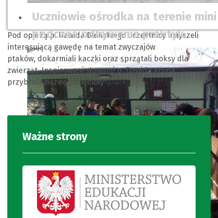
Uczniowie ośrodka na terenie min
podczas odbywania praktyk.
Pod opieką p. Dawida Błońskiego uczestnicy usłyszeli
interesującą gawędę na temat zwyczajów
ptaków, dokarmiali kaczki oraz sprzątali boksy dla
zwierząt. Inspirowani słowami p. Dawida grupa
przybrała nazwę „Dzięcioły".
Ważne strony