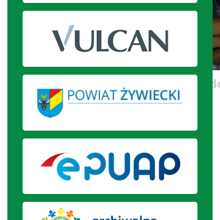
Nalewanie wody dla zwierząt podc
zoo.