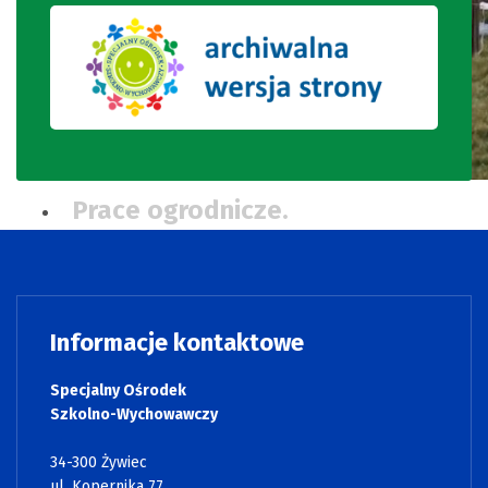
Prace ogrodnicze.
Informacje kontaktowe
Specjalny Ośrodek
Szkolno-Wychowawczy
34-300 Żywiec
ul. Kopernika 77