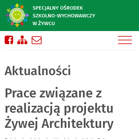
SPECJALNY OŚRODEK
SZKOLNO-WYCHOWAWCZY
W ŻYWCU
Nasza strona na Facebooku
Zobacz mapę strony
Napisz do nas
Aktualności
Prace związane z
realizacją projektu
Żywej Architektury