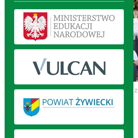
Wspólna modlitwa i pamiątkowe zd