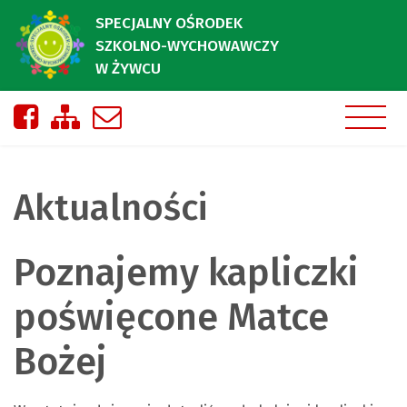
SPECJALNY OŚRODEK
SZKOLNO-WYCHOWAWCZY
W ŻYWCU
Nasza strona na Facebooku
Zobacz mapę strony
Napisz do nas
Aktualności
Poznajemy kapliczki
poświęcone Matce
Bożej