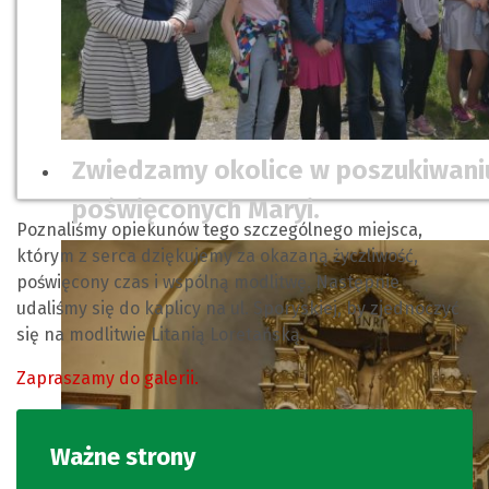
Zwiedzamy okolice w poszukiwani
poświęconych Maryi.
Poznaliśmy opiekunów tego szczególnego miejsca,
którym z serca dziękujemy za okazaną życzliwość,
poświęcony czas i wspólną modlitwę. Następnie
udaliśmy się do kaplicy na ul. Sporyskiej, by zjednoczyć
się na modlitwie Litanią Loretańską.
Zapraszamy do galerii.
Ważne strony