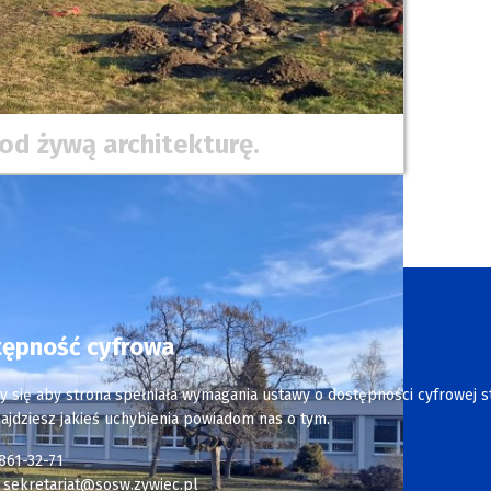
d żywą architekturę.
tępność cyfrowa
y się aby strona spełniała wymagania ustawy o dostępności cyfrowej s
najdziesz jakieś uchybienia powiadom nas o tym.
 861-32-71
:
sekretariat@sosw.zywiec.pl