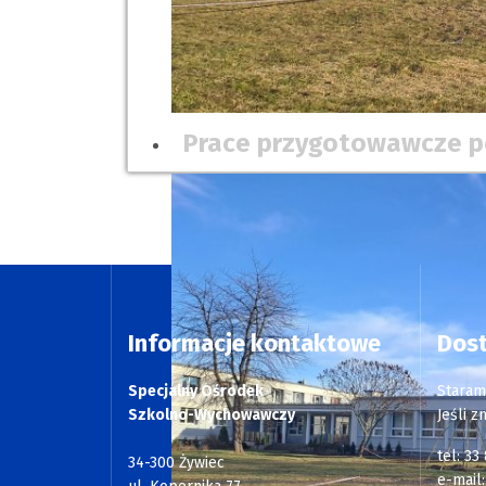
Prace przygotowawcze po
Informacje kontaktowe
Dos
Specjalny Ośrodek
Staram
Szkolno-Wychowawczy
Jeśli z
tel: 33
34-300 Żywiec
e-mail