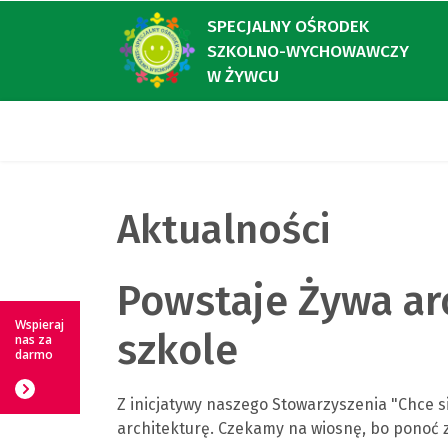
SPECJALNY OŚRODEK
SZKOLNO-WYCHOWAWCZY
W ŻYWCU
Aktualności
Powstaje Żywa ar
Wspieraj
szkole
nas za
darmo
Z inicjatywy naszego Stowarzyszenia "Chce s
architekturę. Czekamy na wiosnę, bo ponoć 