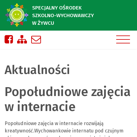
SPECJALNY OŚRODEK
SZKOLNO-WYCHOWAWCZY
W ŻYWCU
Nasza strona na Facebooku
Zobacz mapę strony
Napisz do nas
Aktualności
Popołudniowe zajęcia
w internacie
Popołudniowe zajęcia w internacie rozwijają
kreatywność.Wychowankowie internatu pod czujnym