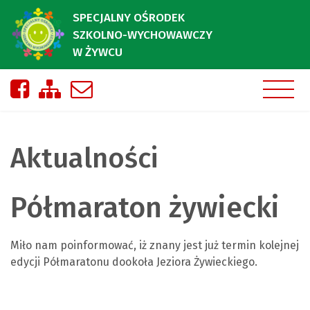
SPECJALNY OŚRODEK
SZKOLNO-WYCHOWAWCZY
W ŻYWCU
Nasza strona na Facebooku
Zobacz mapę strony
Napisz do nas
Aktualności
Półmaraton żywiecki
Miło nam poinformować, iż znany jest już termin kolejnej
edycji Półmaratonu dookoła Jeziora Żywieckiego.