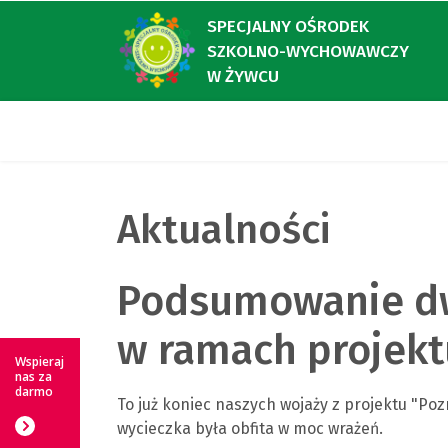
SPECJALNY OŚRODEK
SZKOLNO-WYCHOWAWCZY
W ŻYWCU
Aktualności
Podsumowanie dw
w ramach projekt
Wspieraj
nas za
darmo
To już koniec naszych wojaży z projektu "P
wycieczka była obfita w moc wrażeń.