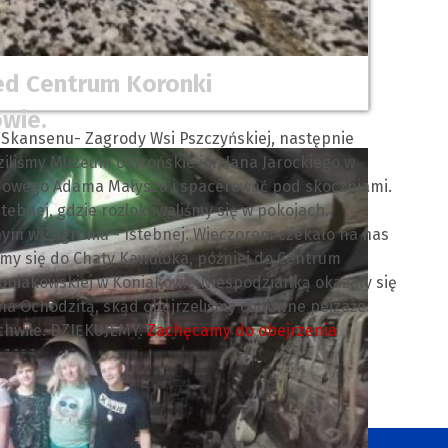
zed Centrum Koronki
wie.
Skansenu- Zagrody Wsi Pszczyńskiej, następnie
ziliśmy Muzeum Ustrońskie im. Jana Jarockiego w
adowego Adama Małysza i spacerować pod skoczniami.
tebnej, gdzie rozlokowaliśmy się w pokojach.
ym w Zagroniu - Istebnej. Wieczorem czekało na nas
śmy się do Chaty Kawuloka, później do Centrum
Koniakowskiej w Koniakowie.Niespodzianką okazały się
 na Ochodzitą, skąd obejrzeliśmy cudowne pejzaże
chwile. DZIĘKUJEMY.
Zachęcamy do obejrzenia