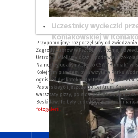
Uczestnicy wycieczki pr
Koniakowskiej w Koniako
Przypomnijmy: rozpoczęliśmy od zwiedzania 
Zagrody Żubrów w Pszczynie. Później odwied
Ustroniu. Mieliśmy okazję podziwiać czekol
Na nocleg udaliśmy się do CSW "Halniak" w Is
Kolejnym punktem była wizyta w Parku Wodn
ognisko i dyskoteka. Następnego dnia udali
Pasterskiego i jeszcze do Centrum Koronki 
warsztaty pizzy, po nich jeszcze wspinaczka
Beskidów. To były cudowne, niezapomniane 
fotogalerii.